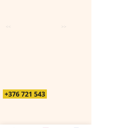
<<
>>
Adreça
Castell de Sant Vicenç, 2
AD500
Santa Coloma
(Andorra la Vella)
Tel.
+376 721 543
Horari
(de dilluns a dijous)
08:00 - 13:00 15:00 - 18:00
(divendres 8 - 13h)